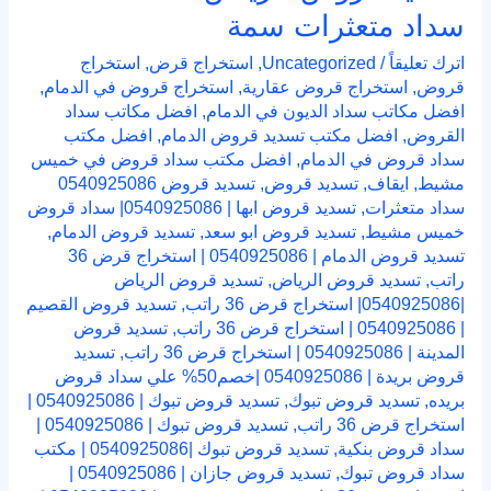
سداد متعثرات سمة
اترك تعليقاً
/
Uncategorized
,
استخراج قرض
,
استخراج
قروض
,
استخراج قروض عقارية
,
استخراج قروض في الدمام
,
افضل مكاتب سداد الديون في الدمام
,
افضل مكاتب سداد
القروض
,
افضل مكتب تسديد قروض الدمام
,
افضل مكتب
سداد قروض في الدمام
,
افضل مكتب سداد قروض في خميس
مشيط
,
ايقاف
,
تسديد قروض
,
تسديد قروض 0540925086
سداد متعثرات
,
تسديد قروض ابها | 0540925086| سداد قروض
خميس مشيط
,
تسديد قروض ابو سعد
,
تسديد قروض الدمام
,
تسديد قروض الدمام | 0540925086 | استخراج قرض 36
راتب
,
تسديد قروض الرياض
,
تسديد قروض الرياض
|0540925086| استخراج قرض 36 راتب
,
تسديد قروض القصيم
| 0540925086 | استخراج قرض 36 راتب
,
تسديد قروض
المدينة | 0540925086 | استخراج قرض 36 راتب
,
تسديد
قروض بريدة | 0540925086 |خصم50% علي سداد قروض
بريده
,
تسديد قروض تبوك
,
تسديد قروض تبوك | 0540925086 |
استخراج قرض 36 راتب
,
تسديد قروض تبوك | 0540925086 |
سداد قروض بنكية
,
تسديد قروض تبوك |0540925086 | مكتب
سداد قروض تبوك
,
تسديد قروض جازان | 0540925086 |