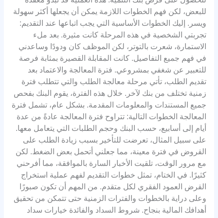
للبعض، لكن فهم الخطوات اللازمة يمكن أن يجعلها أكثر سهولة
ويسر. إليك الخطوات الأساسية التي يجب اتباعها عند التقديم:
تجربتي الشخصية في هذه المرحلة كانت مثيرة. بعد ملء
الاستمارة، شعرت بالتوتر، لكن الموظف كان ودودًا وساعدني
في فهم جميع التفاصيل. كانت المقابلة القصيرة بمثابة فرصة
للتعبير عن شغفي بمشروعي. فترة المعالجة والاعتماد بعد
تقديم الطلب، تأتي مرحلة معالجة الطلب والتي تتطلب فترة
زمنية تختلف من بنك لآخر. خلال هذه الفترة، يقوم البنك بفحص
جميع المستندات والمعلومات المقدمة. بشكل عام، تشمل فترة
المعالجة الخطوات التالية: تتراوح فترة المعالجة عادةً من عدة
أيام إلى أسابيع، حسب البنك وحجم الطلبات التي يتعامل معها.
على سبيل المثال، تعرضت للتأخير بسبب زيادة الطلب على
القروض في فترة معينة، مما جعلني أتحمل بعض الضغط. لكن
مع مرور الوقت، تلقيت الأخبار السارة بالموافقة، مما أفرحني
كثيرًا. في الختام، تمثل خطوات التقديم لفهم عملية استخراج
القرض العمود الفقري لكل متقدم. من المهم أن تكون صبورًا
وعلى دراية بالخطوات والفترات الزمنية حتى تتمكن من تحقيق
أهدافك المالية بنجاح. شروط السداد والفائدة خيارات سداد