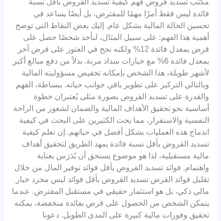
مكتب تسديد قروض فهم كيفية تسديد القروض بأقل نسبة
فائدة ليس فقط أمرًا مهمًا للمقترض، بل أيضًا يساعد في
تحسين الحالة المالية بشكل عام. إليك بعض النقاط التي توضح
أهمية هذا الفهم: على سبيل المثال، لنأخذ شخصًا حصل على
قرض بمعدل فائدة 12% ولكنه نجح في العثور على قرض آخر
بمعدل فائدة 6% مع خيارات سداد مرنة. بدلاً من دفع مبالغ أكبر
لأشهر طويلة، هذا الشخص بإمكانه تخفيض مسؤوليته المالية
وبالتالي التركيز على تطوير باقي جوانب حياته. ببساطة، الفهم
والقدرة على تسديد القروض بصورة مثلى يُعتبران خطوة
أساسية نحو تحقيق الأهداف المالية والضمان لشعور من الراحة
النفسية والاستقرار، مما يحث الكثيرين على البحث في كيفية
اندماج هذه العمليات بشكل أفضل في حياتهم. إن تعلم كيفية
تسديد القروض بأقل نسبة فائدة يمهد الطريق لتحقيق أهداف
مالية مستقبلية، لذا هو موضوع يستحق أن يُدَرَس بعناية
واهتمام. فوائد تسديد القروض بأقل فوائد توفير المال من خلال
تقليل فوائد القرض تسديد القروض بأقل فوائد ليس مجرد خيار
مالي ذكي، بل هو استثمار حقيقي في مستقبل المقترض. عندما
يتمكن الشخص من الحصول على قرض بفائدة منخفضة، يمكنه
تحقيق وفورات مالية كبيرة على المدى الطويل. دعونا