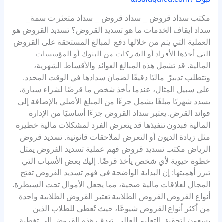
مكتب سداد قروض _ سداد قروض _ سداد متعثرات سمة_
سداد ايقاف الخدمات ما هو تسديد القروض؟ تسديد القروض هو
العملية التي يتم من خلالها دفع المبالغ المستحقة على القروض
التي أخذها الأفراد أو الشركات من البنوك أو المؤسسات
المالية. قد تشمل هذه المبالغ الفوائد والأقساط الشهرية،
وتتطلب تدبيرًا ماليًا دقيقًا لضمان سدادها في الوقت المحدد.
على سبيل المثال، عندما يأخذ شخص ما قرضًا لشراء سيارة،
يسدد شهريًا مبلغًا يشمل جزءًا من المبلغ الأصلي بالإضافة إلى
فوائد القرض. يعتبر سداد القروض جزءًا أساسيًا من الإدارة
المالية فبدون تنفيذها قد يتعرض الفرد لمشكلات مالية خطيرة
مثل زيادة الديون أو التعرض لملاحقات قانونية. تسديد قروض
الرياض مكتب تسديد قروض فهم عملية تسديد القروض يمثل
خطوة حيوية لأي شخص يأخذ قرضًا. إليك بعض الأسباب التي
تبرز أهميتها: إن البداية الواضحة في فهم تسديد القروض تفتح
المجال لعلاقات مالية صحية، مما يجعل الأموال تحت السيطرة.
أنواع القروض القروض الطلابية تعتبر القروض الطلابية واحدة
من أكثر أنواع القروض شيوعًا، حيث تُعطى للطلاب الذين
يسعون لتحقيق التعليم العالي. تهدف هذه القروض إلى تغطية