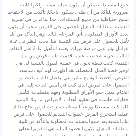
جمع المستندات يمكن أن يكون عملية مملة، ولكنها كانت
ضرورية للتأكد من أن طلبي سيكون ناجحًا. تأكدت من الاحتفاظ
بنسخ احتياطية من جميع المستندات، مما ساعدني في تسريع
العملية. متطلبات التأهيل للحصول على القرض بمجرد أن يكون
لديك الأوراق المطلوبة، تأتي المرحلة التالية وهي التأكد من أنك
تأهل للحصول على قرض بنك التنمية. هنا، يجب النظر في عدة
عوامل تؤثر على فرصة قبولك. يعتمد التأهيل عادةً على النقاط
التالية: تجربة شخصية: عندما قدمت طلب قرض من بنك
التنمية، كانت نقطة تحول في عملية القبول بالنسبة لي هي
توفير خطة العمل المفصلة. لقد أظهرت لهم كيف سأسدد
القرض وأخطط لتوسيع مشروعي. بفضل ذلك، تمكنت من
الحصول على القرض الذي كنت في أمس الحاجة إليه. في
الختام، يمثل جمع الأوراق المطلوبة وفهم متطلبات التأهيل
خطوات حاسمة في تحقيق أهداف الاقتراض من بنك التنمية.
كلما كنت مستعدًا وواعياً للمتطلبات، زادت فرص نجاح طلبك.
عملية استخراج القرض خطوات التقديم للحصول على قرض
بنك التنمية بعد جمع المستندات المطلوبة والتأكد من تلبية
متطلبات التأهيل، تكون الخطوة التالية هي التقديم الفعلي
للحصول على قرض بنك التنمية. هذه العملية قد تبدو معقدة