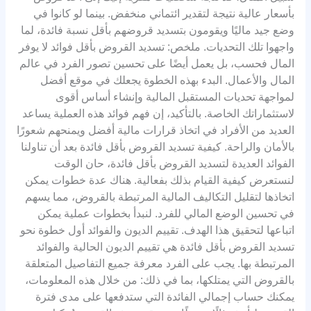
بأسعار عالية نتيجة لتقدير ائتماني منخفض. بينما لو كانوا في
وضع جيد ماليًا ويقومون بتسديد قروضهم بأقل نسبة فائدة، لما
واجهوا تلك التحديات. ملخص: تسديد القروض بأقل فوائد لا يوفر
المال فحسب، بل يعمل أيضًا على تحسين تصور الفرد في عالم
المال والأعمال. البدء بهذه الخطوة يجعلك في موقع أفضل
لمواجهة تحديات المستقبل المالية وإنشاء أساس أقوى
لاستثماراتك الخاصة. بالتأكيد، إن فهم فوائد هذه العملية يساعد
العديد من الأفراد في اتخاذ قرارات مالية أفضل ويمنحهم شعورًا
بالأمان والراحة. كيفية تسديد القروض بأقل فائدة بعد أن تناولنا
الفوائد العديدة لتسديد القروض بأقل فائدة، حان الوقت
لنستعرض كيفية القيام بذلك بفعالية. هناك عدة خطوات يمكن
اتخاذها لتقليل التكاليف المالية المرتبطة بالقروض، مما يسهم
في تحسين الوضع المالي للفرد. لنبدأ بخطوات عملية يمكن
اتباعها لتحقيق هذا الهدف. تقييم الديون والفوائد أول خطوة نحو
تسديد القروض بأقل فائدة هي تقييم الديون الحالية والفوائد
المرتبطة بها. يجب على الفرد معرفة جميع التفاصيل المتعلقة
بالقروض التي يمتلكها، بما في ذلك: من خلال هذه المعلومات،
يمكنك حساب إجمالي الفائدة التي ستدفعها على مدى فترة