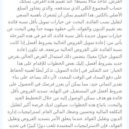
القرض. لنأخذ مثالًا بسيطًا: عند تقييم هذه القرض، يُمكنك
حساب المجموع الكلي الذي ستدفعه، والذي يتجاوز المبلغ
الأصلي بالكثير. هذا التقييم يمكن أن يُشعرك بأهمية السعي
لتقليل نسب الفائدة. البحث عن خيارات تمويل بأقل نسبة فائدة
بعد تقييم الديون والفوائد، تأتي خطوة مهمة جداً وهي البحث عن
خيارات تمويل جديدة بأقل نسبة فائدة. الدعم في هذه المرحلة
يأتي من: إعادة تمويل القروض الحالية بشروط أفضل إذا كانت
نسبة الفائدة على القروض الحالية مرتفعة، قد تكون إعادة
التمويل خيارًا مفيدًا. يتضمن ذلك استبدال القرض الحالي بقرض
جديد بشروط أفضل. إليك بعض الخطوات للإقدام على هذا
الخيار: عند التفكير في إعادة التمويل، تذكر أيضًا أهمية الحفاظ
على دفع السداد في الوقت المحدد، لأن ذلك يساعد على بناء
تقدير ائتماني جيد، مما يمكن أن يعزز فرصك في الحصول على
شروط أفضل في المستقبل. في النهاية، تسديد القروض بأقل
فائدة هو هدف ممكن الوصول إليه من خلال التخطيط الجيد
والبحث. باتباع هذه الخطوات، سيكون لديك فرصة أكبر لتقليل
التكلفة المالية وتحسين وضعك المالي العام. استراتيجيات إدارة
الديون وتقليل الفوائد عندما يتعلق الأمر بتسديد القروض وتقليل
الفوائد، فإن الاستراتيجيات المعتمدة تلعب دورًا كبيرًا في تحديد