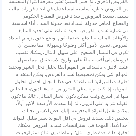
بالقروض الأخرى، لذا فمن المهم: تُعتبر معرفة الأنواع المختلفة
من القروض خطوة أساسية لمساعدتك في اتخاذ قرارات مالية
سليمة. تسديد القروض _ سداد قروض للقطاع الحكومي
والقطاع الخاص جدولة السداد تعد جدولة السداد أداة أساسية
في عملية تسديد القروض، حيث تساعد على تحديد المبالغ
والأوقات المناسبة للدفع. عندما تقوم بوضع جدول زمني لسداد
القروض، تصبح الأمور أكثر وضوحًا وسهولة، مما يضمن أن
تكون في المسار الصحيح. على سبيل المثال، يمكنك تقسيم
قروضك إلى أقسام بناءً على تواريخ الاستحقاق، مما يسهل
عليك الالتزام بالسداد. من المهم أيضًا تحليل دخل الشهر وتحديد
المبالغ التي يمكن تخصيصها لسداد القروض. يمكن استخدام
تطبيقات الميزانية لمساعدتك في هذا المجال. افضل الحلول
التمويلية إذا كنت ترغب في التحرر من عبء الديون، فالتخلص
منها في أسرع وقت ممكن يكون الخيار المثالي. غالبًا ما تكون
الفوائد تتزايد على الديون، لذا إذا سددت الأرصدة الأكبر أولاً،
يمكنك تقليل الفوائد المدفوعة. إليك بعض الاستراتيجيات
لتحقيق ذلك: تسديد قروض بي اقل الفوايد يعتبر تقليل الفوائد
أحد الأبعاد المهمة في استراتيجيات تسديد القروض. يمكنك
تحقيق ذلك بعدة طرق، مثل: ببساطة، إن اتباع استراتيجيات