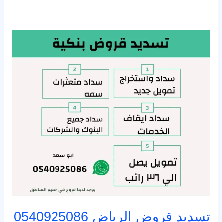
تسديد
قروض
الرياض
0540925086
سداد
متعثرات
سمة
تسديد قروض الرياض 0540925086