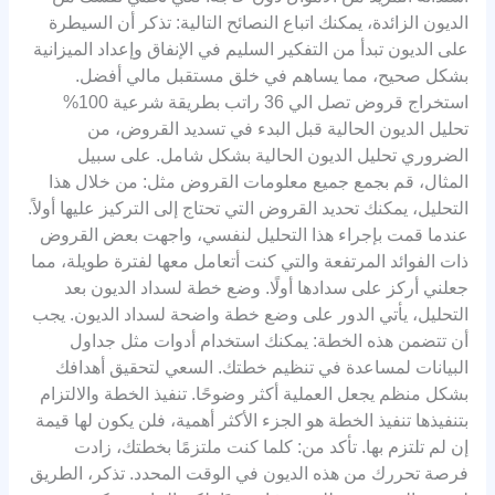
الديون الزائدة، يمكنك اتباع النصائح التالية: تذكر أن السيطرة
على الديون تبدأ من التفكير السليم في الإنفاق وإعداد الميزانية
بشكل صحيح، مما يساهم في خلق مستقبل مالي أفضل.
استخراج قروض تصل الي 36 راتب بطريقة شرعية 100%
تحليل الديون الحالية قبل البدء في تسديد القروض، من
الضروري تحليل الديون الحالية بشكل شامل. على سبيل
المثال، قم بجمع جميع معلومات القروض مثل: من خلال هذا
التحليل، يمكنك تحديد القروض التي تحتاج إلى التركيز عليها أولاً.
عندما قمت بإجراء هذا التحليل لنفسي، واجهت بعض القروض
ذات الفوائد المرتفعة والتي كنت أتعامل معها لفترة طويلة، مما
جعلني أركز على سدادها أولًا. وضع خطة لسداد الديون بعد
التحليل، يأتي الدور على وضع خطة واضحة لسداد الديون. يجب
أن تتضمن هذه الخطة: يمكنك استخدام أدوات مثل جداول
البيانات لمساعدة في تنظيم خطتك. السعي لتحقيق أهدافك
بشكل منظم يجعل العملية أكثر وضوحًا. تنفيذ الخطة والالتزام
بتنفيذها تنفيذ الخطة هو الجزء الأكثر أهمية، فلن يكون لها قيمة
إن لم تلتزم بها. تأكد من: كلما كنت ملتزمًا بخطتك، زادت
فرصة تحررك من هذه الديون في الوقت المحدد. تذكر، الطريق