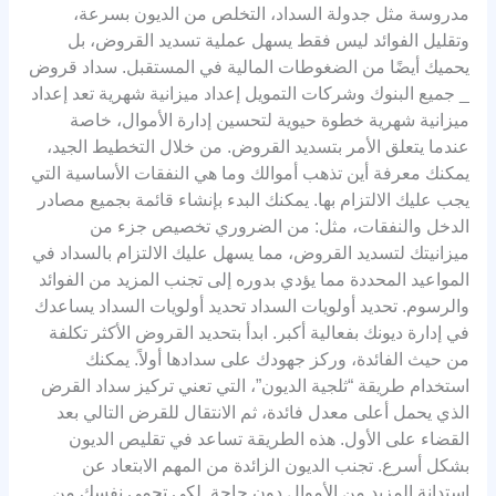
مدروسة مثل جدولة السداد، التخلص من الديون بسرعة،
وتقليل الفوائد ليس فقط يسهل عملية تسديد القروض، بل
يحميك أيضًا من الضغوطات المالية في المستقبل. سداد قروض
_ جميع البنوك وشركات التمويل إعداد ميزانية شهرية تعد إعداد
ميزانية شهرية خطوة حيوية لتحسين إدارة الأموال، خاصة
عندما يتعلق الأمر بتسديد القروض. من خلال التخطيط الجيد،
يمكنك معرفة أين تذهب أموالك وما هي النفقات الأساسية التي
يجب عليك الالتزام بها. يمكنك البدء بإنشاء قائمة بجميع مصادر
الدخل والنفقات، مثل: من الضروري تخصيص جزء من
ميزانيتك لتسديد القروض، مما يسهل عليك الالتزام بالسداد في
المواعيد المحددة مما يؤدي بدوره إلى تجنب المزيد من الفوائد
والرسوم. تحديد أولويات السداد تحديد أولويات السداد يساعدك
في إدارة ديونك بفعالية أكبر. ابدأ بتحديد القروض الأكثر تكلفة
من حيث الفائدة، وركز جهودك على سدادها أولاً. يمكنك
استخدام طريقة “ثلجية الديون”، التي تعني تركيز سداد القرض
الذي يحمل أعلى معدل فائدة، ثم الانتقال للقرض التالي بعد
القضاء على الأول. هذه الطريقة تساعد في تقليص الديون
بشكل أسرع. تجنب الديون الزائدة من المهم الابتعاد عن
استدانة المزيد من الأموال دون حاجة. لكي تحمي نفسك من