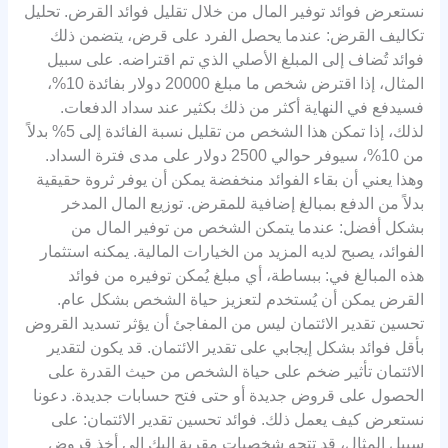
نستعرض فوائد توفير المال من خلال تقليل فوائد القرض. تحليل
تكاليف القرض: عندما يحصل الفرد على قرض، يتضمن ذلك
فوائد تُضاف إلى المبلغ الأصلي الذي تم اقتراضه. على سبيل
المثال، إذا اقترض شخص ما مبلغ 20000 دولار بفائدة 10%،
فسيدفع في النهاية أكثر من ذلك بكثير عند سداد الدفعات.
لذلك، إذا تمكن هذا الشخص من تقليل نسبة الفائدة إلى 5% بدلاً
من 10%، سيوفر حوالي 2500 دولار على مدى فترة السداد.
وهذا يعني أن بقاء الفوائد منخفضة يمكن أن يوفر ثروة حقيقية
بدلاً من الدفع بمبالغ إضافية للمقرض. توزيع المال المدخر
بشكل أفضل: عندما يتمكن الشخص من توفير المال من
الفوائد، يصبح لديه المزيد من الخيارات المالية. يمكنه استثمار
هذه المبالغ في: ببساطة، أي مبلغ يُمكن توفيره من فوائد
القرض يمكن أن يُستخدم لتعزيز حياة الشخص بشكل عام.
تحسين تقدير الائتمان ليس من المفاجئ أن يؤثر تسديد القروض
بأقل فوائد بشكل إيجابي على تقدير الائتمان. قد يكون لتقدير
الائتمان تأثير ضخم على حياة الشخص من حيث القدرة على
الحصول على قروض جديدة أو حتى فتح حسابات جديدة. دعونا
نستعرض كيف يعمل ذلك. فوائد تحسين تقدير الائتمان: على
سبيل المثال، قد تتجه شخصيات مقربة إليك إلى أخذ قروض