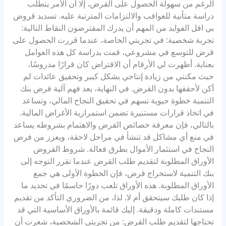
الرغم من سهولة الحصول على القرض، إلا أن الأمر يتطلب
دراسة متأنية للعواقب والالتزامات المترتبة عليه. تسديد قروض
بي اقل الفوايد من المهم أن يدرك المقترضون النقاط التالية:
تجربة شخصية: في تجربتي الخاصة، عندما قررت الحصول على
قرض للتوسع في مشروعي، قمت بدراسة كل هذه العوامل
بعناية. أظهرت لي الأرقام أن الاقتراض كان قرارًا مدروسًا،
حيث مكنني من زيادة إنتاجي بشكل كبير وتحقيق عائدات لم
أكن لأحققها بدون القرض. في النهاية، يعد فهم آلية قرض بنك
التنمية خطوة حيوية تسهم في تحقيق النجاح المالي، وتساعد
في اتخاذ قرارات مستنيرة تضمن استمرارية الأغراض المالية.
بالتالي، فإن معرفة خصائص القرض والاهتمام بشروطه يساعد
في منع أي مشاكل قد تنشأ في مراحل لاحقة، ويعزز من فرص
النجاح في استثمار الأموال بطرق فعالة. شروط القروض
الأوراق المطلوبة لتقديم طلب القرض عندما تقرر التوجه إلى
بنك التنمية لاستخراج قرض، فإن الخطوة الأولى هي جمع
الأوراق المطلوبة. هذه الأوراق تلعب دورًا حاسمًا في تحديد ما
إذا كان طلبك سيتحقق أم لا. لذا، من الضروري التأكد من تقديم
مستندات كاملة ودقيقة. إليك قائمة بالأوراق الأساسية التي قد
تحتاجها لتقديم طلب القرض: من تجربتي الشخصية، شعرت أن