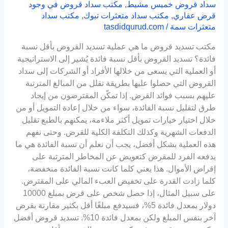
سداد قروض خميس مشيط
,
مكتب سداد قروض في وجود
قرض عقاري
,
مكتب سداد متعثرات تبوك
,
مكتب سداد
متعثرات سمة
/
tasdidqurud.com
مكتب تسديد قروض ما هي عملية تسديد القروض بأقل نسبة
فائدة؟ تسديد القروض بأقل نسبة فائدة يُشير إلى الاستراتيجية
أو العملية التي يسعى من خلالها الأفراد أو الشركات إلى سداد
القروض التي حصلوا عليها بطريقة تقلل من المبالغ المترتبة
عليهم بسبب فوائد القرض. إذا تمكّن المقترضون من إيجاد
طرق لتقليل نسبة الفائدة، سواء من خلال إعادة التمويل أو من
خلال اختيار خيارات تمويل أكثر ملاءمة، يمكنهم بالطبع تقليل
الدفعات الشهرية وكذلك التكلفة الكلية للقرض. وحتى نفهم
هذه العملية بشكل أفضل، يجب أن نعلم أن نسبة الفائدة هي ما
يدفعه الفرد للمقرض كتعويض عن المخاطر المترتبة على
إقراض الأموال. هذا يعني كلما كانت نسبة الفائدة منخفضة،
كلما زادت القدرة على تخفيض العبء المالي على المقترض.
على سبيل المثال، إذا حصل شخص على قرض بمبلغ 10000
دولار بمعدل فائدة 5%، فسيدفع مبلغًا أقل بكثير مقارنة بقرض
آخر بنفس المبلغ ولكن بمعدل فائدة 10%. تسديد قروض أفضل