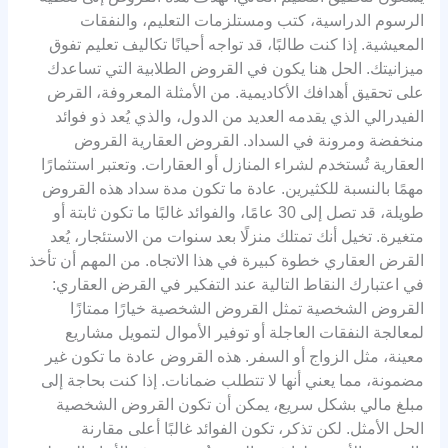
الرسوم الدراسية، كتب ومستلزمات التعليم، والنفقات
المعيشية. إذا كنت طالبًا، قد تواجه أحيانًا تكاليف تعليم تفوق
ميزانيتك. الحل هنا يكون في القروض الطلابية التي تساعدك
على تحقيق أهدافك الأكاديمية. من الأمثلة المعروفة، القرض
الفيدرالي الذي يقدمه العديد من الدول، والذي يُعد ذو فوائد
منخفضة ومرونة في السداد. القروض العقارية القروض
العقارية تُستخدم لشراء المنازل أو العقارات. وتعتبر استثمارًا
مهمًا بالنسبة للكثيرين. عادة ما تكون مدة سداد هذه القروض
طويلة، قد تصل إلى 30 عامًا، والفوائد غالبًا ما تكون ثابتة أو
متغيرة. تخيل أنك تمتلك منزلًا بعد سنوات من الاستئجار، يُعد
القرض العقاري خطوة كبيرة في هذا الاتجاه. من المهم أن تأخذ
في اعتبارك النقاط التالية عند التفكير في القرض العقاري:
القروض الشخصية تمثل القروض الشخصية خيارًا ممتازًا
لمعالجة النفقات العاجلة أو توفير الأموال لتمويل مشاريع
معينة، مثل الزواج أو السفر. هذه القروض عادة ما تكون غير
مضمونة، مما يعني أنها لا تتطلب ضمانات. إذا كنت بحاجة إلى
مبلغ مالي بشكل سريع، يمكن أن تكون القروض الشخصية
الحل الأمثل. لكن تذكر، تكون الفوائد غالبًا أعلى مقارنة