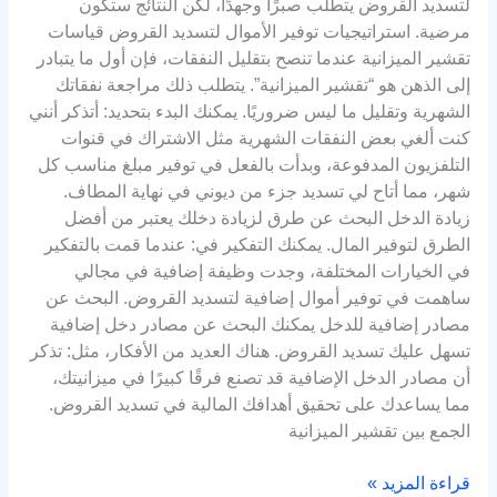
لتسديد القروض يتطلب صبرًا وجهدًا، لكن النتائج ستكون
مرضية. استراتيجيات توفير الأموال لتسديد القروض قياسات
تقشير الميزانية عندما تنصح بتقليل النفقات، فإن أول ما يتبادر
إلى الذهن هو “تقشير الميزانية”. يتطلب ذلك مراجعة نفقاتك
الشهرية وتقليل ما ليس ضروريًا. يمكنك البدء بتحديد: أتذكر أنني
كنت ألغي بعض النفقات الشهرية مثل الاشتراك في قنوات
التلفزيون المدفوعة، وبدأت بالفعل في توفير مبلغ مناسب كل
شهر، مما أتاح لي تسديد جزء من ديوني في نهاية المطاف.
زيادة الدخل البحث عن طرق لزيادة دخلك يعتبر من أفضل
الطرق لتوفير المال. يمكنك التفكير في: عندما قمت بالتفكير
في الخيارات المختلفة، وجدت وظيفة إضافية في مجالي
ساهمت في توفير أموال إضافية لتسديد القروض. البحث عن
مصادر إضافية للدخل يمكنك البحث عن مصادر دخل إضافية
تسهل عليك تسديد القروض. هناك العديد من الأفكار، مثل: تذكر
أن مصادر الدخل الإضافية قد تصنع فرقًا كبيرًا في ميزانيتك،
مما يساعدك على تحقيق أهدافك المالية في تسديد القروض.
الجمع بين تقشير الميزانية
قراءة المزيد »