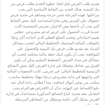
تقديم طلب القرض قبل اتخاذ خطوة التقدم بطلب قرض من
بنك التنمية، هناك العديد من النقاط الأساسية التي يجب
مراعاتها. فهذه المرحلة تعتبر حرجة وتساهم في تحديد فرص
حصولك على القرض وفي نجاح استخدامه. إليك بعض النقاط
التي يجب أن تأخذها بعين الاعتبار: تجربتي الشخصية كانت
عندما قررت الحصول على قرض لدعم مشروعي. جعلني
تقييم احتياجاتي وتحديد المبلغ الفعلي الذي أحتاجه أكثر وعيًا
بالعواقب المالية المحتملة. التخطيط المالي لتجنب مشاكل
السداد بعد تقديم طلب قرض بنك التنمية والحصول على
الموافقة، يجب أن يكون لديك خطة مالية محكمة لتجنب أي
مشاكل في سداد القرض. التخطيط السليم يمكن أن يكون
الفرق بين نجاحك وفشلك في إدارة القرض. إليك بعض النصائح
الرئيسية للتخطيط المالي: في تجربتي، كانت الصعوبات المالية
التي واجهتها في بداية مشروعي درسًا مهمًا. بتخطيط مناسب،
تمكنت من توفير أموال إضافية، مما أعطاني راحة البال عند
دفع الأقساط. في النهاية، تذكر أن الاقتراض هو التزام يجب
التعامل معه بجدية. اتباع النصائح المذكورة ستساعدك في إدارة
القرض بشكل أكثر حكمة وستقلل من المخاطر المرتبطة
بالاستدانة.