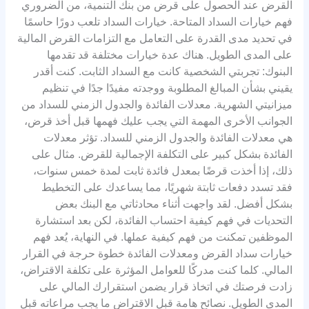
القرض عند الحصول على قرض من بنك التنمية، من الضروري
فهم خيارات السداد المتاحة. خيارات السداد تلعب دورًا حاسمًا
في تحديد مدى القدرة على التعامل مع التزامات القرض المالية
على المدى الطويل. هناك عدة خيارات مختلفة قد تقدمها
البنوك: تجربتي الشخصية كانت مع السداد الثابت. كنت أقدر
يقيني بشأن المبالغ المطلوبة ووجدته مفيدًا جدًا في تنظيم
ميزانيتي الشهرية. معدلات الفائدة والجدول الزمني للسداد من
الجوانب الأخرى المهمة التي يجب عليك فهمها قبل أخذ قرض،
هي معدلات الفائدة والجدول الزمني للسداد. تؤثر معدلات
الفائدة بشكل كبير على التكلفة الإجمالية للقرض. مثال على
ذلك، إذا أخذت قرضًا بمعدل فائدة ثابت لمدة خمس سنوات،
فقد تسدد دفعات ثابتة شهريًا، مما يساعدك على التخطيط
بشكل أفضل. لقد واجهت أثناء محادثاتي مع البنك بعض
التحديات في فهم كيفية احتساب الفائدة، لكن بعد استشارة
الموظفين تمكنت من فهم كيفية عملها. في النهاية، يُعد فهم
خيارات سداد القرض ومعدلات الفائدة خطوة حرجة في القرار
المالي. كلما كنت مدركًا للعوامل المؤثرة على تكلفة الاقتراض،
زادت فرصتك في اتخاذ قرار يضمن استقرارك المالي على
المدى الطويل. نصائح هامة قبل الاقتراض ما يجب مراعاته قبل