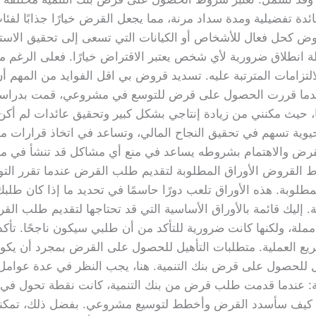
فائدة تفضيلية ومدة سداد مرنة، مما يجعل القرض خيارًا جذابًا ل
وض كحل فعال للأشخاص أو الكيانات التي تسعى إلى تحقيق الاستقرا
قطة انطلاق ضرورية لأي شخص يعتبر الاقتراض خيارًا. فعلى الرغم
التزامات المترتبة عليه. تسديد قروض بي اقل الفوايد من المهم أن
ندما قررت الحصول على قرض للتوسع في مشروعي، قمت بدراسة 
ًا، حيث مكنني من زيادة إنتاجي بشكل كبير وتحقيق عائدات لم أكن
حيوية تسهم في تحقيق النجاح المالي، وتساعد في اتخاذ قرارات 
القرض والاهتمام بشروطه يساعد في منع أي مشاكل قد تنشأ في م
ط القروض الأوراق المطلوبة لتقديم طلب القرض عندما تقرر التو
طلوبة. هذه الأوراق تلعب دورًا حاسمًا في تحديد ما إذا كان طلب
ة. إليك قائمة بالأوراق الأساسية التي قد تحتاجها لتقديم طلب 
لة، ولكنها كانت ضرورية للتأكد من أن طلبي سيكون ناجحًا. تأك
ع العملية. متطلبات التأهيل للحصول على القرض بمجرد أن يكون 
أهل للحصول على قرض بنك التنمية. هنا، يجب النظر في عدة عوامل 
ية: عندما قدمت طلب قرض من بنك التنمية، كانت نقطة تحول في ع
م كيف سأسدد القرض وأخطط لتوسيع مشروعي. بفضل ذلك، تمك