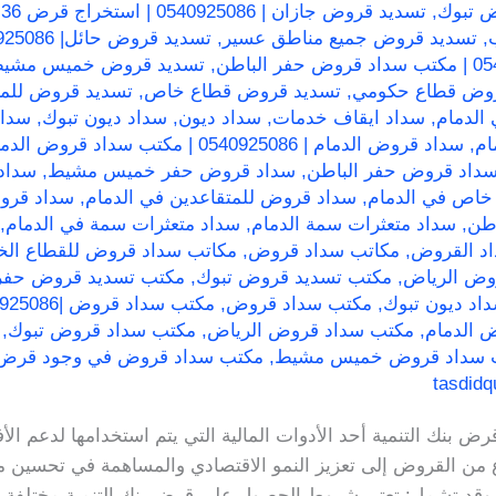
,
تسديد قروض جازان | 0540925086 | استخراج قرض 36 راتب
,
تسديد قروض جميع مناطق عسير
,
تسديد قروض حائل| 0540925086 | استخراج قرض 36 راتب
,
روض قطاع حكومي
,
تسديد قروض قطاع خاص
,
تسديد قروض للمت
الدمام
,
سداد ايقاف خدمات
,
سداد ديون
,
سداد ديون تبوك
,
سداد
ام
,
سداد قروض الدمام | 0540925086 | مكتب سداد قروض الدمام
داد قروض حفر الباطن
,
سداد قروض حفر خميس مشيط
,
سداد
خاص في الدمام
,
سداد قروض للمتقاعدين في الدمام
,
سداد قرو
اطن
,
سداد متعثرات سمة الدمام
,
سداد متعثرات سمة في الدمام
,
د القروض
,
مكاتب سداد قروض
,
مكاتب سداد قروض للقطاع ال
وض الرياض
,
مكتب تسديد قروض تبوك
,
مكتب تسديد قروض حفر 
اد ديون تبوك
,
مكتب سداد قروض
,
مكتب سداد قروض |0540925086 |سداد قروض ومتعثرات
 الدمام
,
مكتب سداد قروض الرياض
,
مكتب سداد قروض تبوك
,
 سداد قروض خميس مشيط
,
مكتب سداد قروض في وجود قرض
tasdid
ض بنك التنمية أحد الأدوات المالية التي يتم استخدامها لدعم ال
من القروض إلى تعزيز النمو الاقتصادي والمساهمة في تحسين مس
ة، وقد تشمل: تعتبر شروط الحصول على قرض بنك التنمية مختلفة 