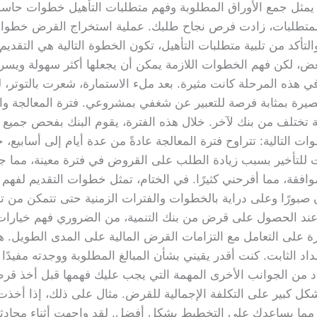
 يمثل جمع الأوراق المطلوبة وفهم متطلبات التأهيل خطوات حا
ياً للمتطلبات، زادت فرص نجاح طلبك. عملية استخراج القرض خط
التأكد من تلبية متطلبات التأهيل، تكون الخطوة التالية هي التق
للبعض، لكن فهم الخطوات اللازمة يمكن أن يجعلها أكثر سهولة ويس
 في هذه المرحلة كانت مثيرة. بعد ملء الاستمارة، شعرت بالتوتر
قصيرة بمثابة فرصة للتعبير عن شغفي بمشروعي. فترة المعالجة وال
 تختلف من بنك لآخر. خلال هذه الفترة، يقوم البنك بفحص جميع 
 التالية: تتراوح فترة المعالجة عادةً من عدة أيام إلى أسابيع
ت للتأخير بسبب زيادة الطلب على القروض في فترة معينة، مما
موافقة، مما أفرحني كثيرًا. في الختام، تمثل خطوات التقديم لفه
صبورًا وعلى دراية بالخطوات والفترات الزمنية حتى تتمكن من ت
عند الحصول على قرض من بنك التنمية، من الضروري فهم خيارات ا
رة على التعامل مع التزامات القرض المالية على المدى الطويل. ه
د الثابت. كنت أقدر يقيني بشأن المبالغ المطلوبة ووجدته مفيدًا 
اد من الجوانب الأخرى المهمة التي يجب عليك فهمها قبل أخذ قر
بشكل كبير على التكلفة الإجمالية للقرض. مثال على ذلك، إذا أخ
، مما يساعدك على التخطيط بشكل أفضل. لقد واجهت أثناء محادث