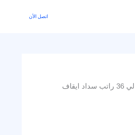
اتصل الأن
مكتب سداد قروض ومتعثرات جازان سداد جميع البنوك والشركات تمويل يصل الي 36 راتب سداد ايقاف