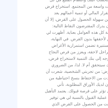
فئات واسعة من المجتمع. استخراج قرض
ر المالي أو تنمية أعمالهم يعد
 من سهولة الحصول على القرض، إلا أن
 يدرك المقترضون النقاط التالية:
كل هذه العوامل بعناية. أظهرت لي
 لأحققها بدون القرض. في النهاية،
مستنيرة تضمن استمرارية الأغراض
راحل لاحقة، ويعزز من فرص النجاح
جه إلى بنك التنمية لاستخراج قرض،
ك سيتحقق أم لا. لذا، من الضروري
القرض: من تجربتي الشخصية، شعرت أن
دت من الاحتفاظ بنسخ احتياطية من
لديك الأوراق المطلوبة، تأتي
تؤثر على فرصة قبولك. يعتمد التأهيل
ملية القبول بالنسبة لي هي توفير
نت من الحصول على القرض الذي