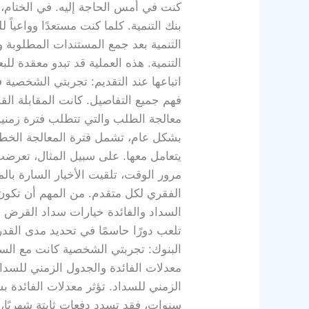
كنت في أمس الحاجة إليه. في الختام،
بنك التنمية. كلما كنت مستعدًا وواع
التنمية بعد جمع المستندات المطلوبة و
التنمية. هذه العملية قد تبدو معقدة 
اتباعها عند التقديم: تجربتي الشخصية
فهم جميع التفاصيل. كانت المقابلة ال
معالجة الطلب والتي تتطلب فترة زمنية
بشكل عام، تشمل فترة المعالجة الخطوات
يتعامل معها. على سبيل المثال، تعرض
مرور الوقت، تلقيت الأخبار السارة بال
الفقري لكل متقدم. من المهم أن تكون 
السداد والفائدة خيارات سداد القرض 
تلعب دورًا حاسمًا في تحديد مدى القد
البنوك: تجربتي الشخصية كانت مع السدا
معدلات الفائدة والجدول الزمني للسد
الزمني للسداد. تؤثر معدلات الفائدة 
سنوات، فقد تسدد دفعات ثابتة شهريًا