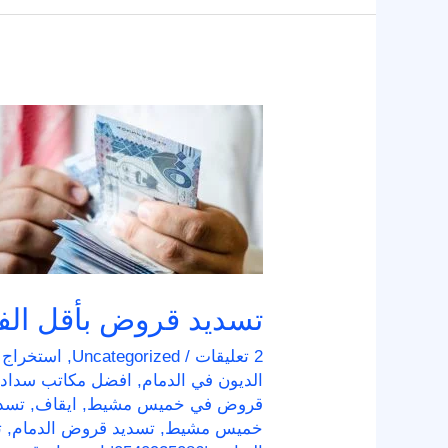
تسديد
قروض
بأقل
الفوائد
تسديد قروض بأقل الفو
2 تعليقات
/
Uncategorized
,
استخراج
الديون في الدمام
,
افضل مكاتب سداد
قروض في خميس مشيط
,
ايقاف
,
تسد
خميس مشيط
,
تسديد قروض الدمام
,
ت