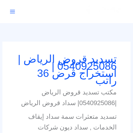
خطي
لى
لمحتوى
تسديد قروض الرياض |
0540925086 |
استخراج قرض 36
راتب
مكتب تسديد قروض الرياض
|0540925086| سداد قروض الرياض
تسديد متعثرات سمة سداد إيقاف
الخدمات , سداد ديون شركات