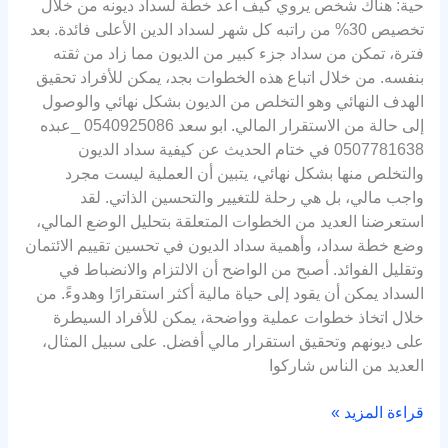
حية: هناك شخص يروي كيف أعد خطة لسداد ديونه من خلال
تخصيص 30% من راتبه كل شهر لسداد الدين الأعلى فائدة. بعد
فترة، تمكن من سداد جزء كبير من الديون مما زاد من ثقته
بنفسه. من خلال اتباع هذه الخطوات بجد، يمكن للأفراد تحقيق
الهدف النهائي وهو التخلص من الديون بشكل نهائي والوصول
إلى حالة من الاستقرار المالي. ابو سعد 0540925086 _عبده
0507781638 في ختام الحديث عن كيفية سداد الديون
والتخلص منها بشكل نهائي، يتبين أن العملية ليست مجرد
واجب مالي، بل هي رحلة للتغيير والتحسين الذاتي. لقد
استعرضنا العديد من الخطوات المتعلقة بتحليل الوضع المالي،
وضع خطة سداد، وأهمية سداد الديون في تحسين تقييم الائتمان
وتقليل الفوائد. أصبح من الواضح أن الالتزام والانضباط في
السداد يمكن أن يقود إلى حياة مالية أكثر استقرارًا وهدوءً. من
خلال اتخاذ خطوات عملية وواضحة، يمكن للأفراد السيطرة
على ديونهم وتحقيق استقرار مالي أفضل. على سبيل المثال،
العديد من الناس شاركوا
قراءة المزيد »