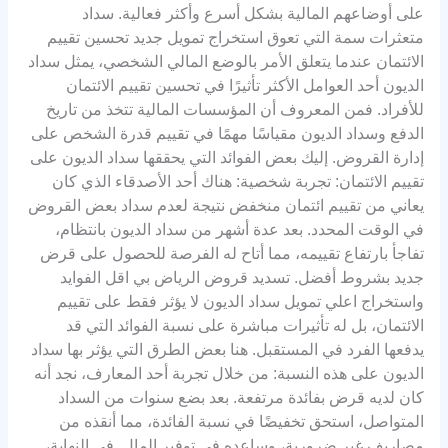
على أوضاعهم المالية بشكل أسرع وأكثر فعالية. سداد
متعثرات سمة التي تعوق استخراج تمويل جديد تحسين تقييم
الائتمان عندما يتعلق الأمر بالوضع المالي الشخصي، يمثل سداد
الديون أحد العوامل الأكثر تأثيرًا في تحسين تقييم الائتمان
للأفراد. فمن المعروف أن المؤسسات المالية تتخذ من تاريخ
الدفع وسداد الديون مقياسًا مهمًا في تقييم قدرة الشخص على
إدارة القروض. إليك بعض الفوائد التي يحققها سداد الديون على
تقييم الائتمان: تجربة شخصية: هناك أحد الأصدقاء الذي كان
يعاني من تقييم ائتمان منخفض نتيجة لعدم سداد بعض القروض
في الوقت المحدد. بعد عدة أشهر من سداد الديون بانتظام،
تفاجأ بارتفاع تقييمه، مما أتاح له الفرصة للحصول على قرض
جديد بشروط أفضل. تسديد قروض الرياض بي اقل الفوايد
واستخراج اعلي تمويل سداد الديون لا يؤثر فقط على تقييم
الائتمان، بل له تأثيرات مباشرة على نسبة الفوائد التي قد
يدفعها الفرد في المستقبل. هنا بعض الطرق التي يؤثر بها سداد
الديون على هذه النسبة: من خلال تجربة أحد المعارف، نجد أنه
كان لديه قرض بفائدة مرتفعة. بعد بضع سنوات من السداد
المتواصل، استحق تخفيضًا في نسبة الفائدة، مما أنقذه من
مصاريف غير ضرورية، وساعده في توفير المال. في النهاية،