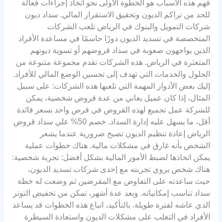
فهم هذه الأسباب هو الخطوة الأولى نحو اتخاذ إجراءات فعالة
للحد من تراكم الديون وتحقيق الاستقرار المالي. سداد ديون
شركات التمويل والبنوك في الرياض تلعب الشركات
المتخصصة في تسديد الديون دورًا حاسمًا في مساعدة الأفراد
الذين يواجهون صعوبة في سداد قروضهم أو تسوية ديونهم
المتعثرة في الرياض. هذه الشركات تقدم مجموعة متنوعة من
الحلول والخدمات التي تهدف إلى تحسين الوضع المالي للأفراد.
إليك بعض الأدوار المهمة التي تلعبها هذه الشركات: على سبيل
المثال، إذا كان عميل يعاني من عدة قروض شخصية، يمكن
للشركة عمل تجميع لهذه القروض في قرض واحد بسعر فائدة
أقل، ما يسهل عليه إدارة السداد. خصم 50% علي سداد قروض
الرياض إعادة تنظيم الديون تصبح ضرورية عندما يشعر
الشخص بأنه غارق في مشكلات مالية. هناك خطوات عملية
يمكن اتخاذها لضبط الأمور المالية بشكل أفضل: تجربة شخصية:
هناك شخص يروي تجربته مع إحدى شركات تسديد الديون،
حيث ساعدته على التفاوض مع المقرضين ثم وضعت له خطة
سداد تناسب إمكانياته. وبعد عدة أشهر، تمكن من تخفيض التوتر
الذي عاشه لفترة طويلة. بالتأكيد، اتباع هذه الخطوات قد يساعد
الأفراد في التغلب على مشكلات الديون واستعادة السيطرة