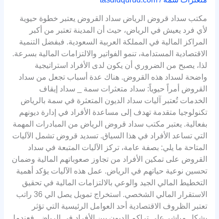
مكتب سداد قروض الرياض سداد القروض يعتبر خطوة حيوية
لأي فرد يعيش في الرياض، حيث أن المدينة تعتبر من أكبر
المراكز المالية في المملكة العربية السعودية. فبفضل التنمية
الاقتصادية المستدامة، تنمو الفواتير والالتزامات المالية بسرعة.
لذا، يصبح من الضروري أن يكون لدى الأفراد استراتيجية
واضحة لسداد هذه القروض. هناك عدة أسباب تجعل من سداد
القروض أمراً حيوياً: سداد متعثرات سمة _ سداد إيقاف
الخدمات تُعتبر آليات سداد الديون المتعثرة في سمة بالرياض
تكنولوجيا متقدمة تهدف إلى مساعدة الأفراد في إدارة ديونهم
بفعالية. يعتبر مكتب سداد قروض الرياض من المبادرات المهمة
التي تساعد الأفراد في هذا السياق. تسديد قروض تشمل الآليات
المتاحة ما يلي: بصفة عامة، تركز الآليات المتبعة في سداد
القروض على تمكين الأفراد من تجاوز صعوباتهم المالية وضمان
تحسين نوعية حياتهم في الرياض. عمل هذه الآليات يؤكد أهمية
التخطيط المالي الجيد والوعي بالالتزامات المالية في تحقيق
الاستقرار المالي الشخصي. استخراج تمويل يصل الي 36 راتب
تعتبر الظروف الاقتصادية أحد العوامل الرئيسية التي تؤثر
بشكل مباشر على تراكم الديون بين الأفراد في الرياض. فعندما