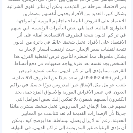
يمر الاقتصاد بمرحلة من التذبذب، يمكن أن تتأثر القوى الشرائية
بشكل كبير. العديد من الأفراد يجدون أنفسهم مضطرين
للاعتماد على القروض لتلبية احتياجاتهم اليومية أو لمواجهة
الطوارئ المالية. فيما يلي بعض التأثيرات الرئيسية التي تسهم
في تراكم الديون نتيجة للظروف الاقتصادية: أمثلة على أثر
الاقتصاد على الأفراد: تخيل شخصًا عالقًا في دائرة من الديون
نتيجة لتقلبات سعر الإيجار، حيث ارتفعت أسعار الإيجارات
بشكل ملحوظ، مما اضطره لتأمين قرض لتغطية الفرق. هذا
الشخص يجد نفسه بعد فترة يواجه صعوبات في دفع أقساط
القرض، مما يؤدي إلى تراكم الديون. مكتب تسديد قروض
الرياض 0540925086 ابو سعد بعيدًا عن الظروف الاقتصادية،
تلعب عوامل مثل الإنفاق غير المدروس دورًا حاسمًا في تراكم
الديون. في عصر الأغراض الفورية والأسواق المزدحمة، يجد
الكثيرون أنفسهم ينفقون بلا تفكير. إليك بعض العوامل التي
تسهم في هذا الإنفاق غير المدروس: تخيل شخصًا يشتري هاتفًا
جديدًا لأن الإصدارات القديمة لم تعد تتناسب مع المعايير
الحديثة، رغم أنه لا يزال يعمل. ببساطة، هذا يوضح كيف يمكن
أن تؤدي الرغبات غير المدروسة إلى تراكم الديون. في النهاية،