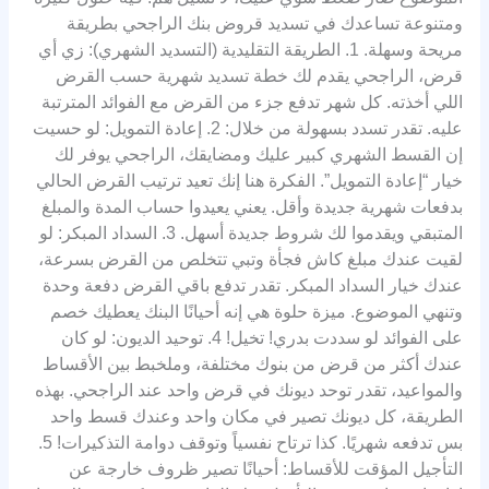
ومتنوعة تساعدك في تسديد قروض بنك الراجحي بطريقة
مريحة وسهلة. 1. الطريقة التقليدية (التسديد الشهري): زي أي
قرض، الراجحي يقدم لك خطة تسديد شهرية حسب القرض
اللي أخذته. كل شهر تدفع جزء من القرض مع الفوائد المترتبة
عليه. تقدر تسدد بسهولة من خلال: 2. إعادة التمويل: لو حسيت
إن القسط الشهري كبير عليك ومضايقك، الراجحي يوفر لك
خيار “إعادة التمويل”. الفكرة هنا إنك تعيد ترتيب القرض الحالي
بدفعات شهرية جديدة وأقل. يعني يعيدوا حساب المدة والمبلغ
المتبقي ويقدموا لك شروط جديدة أسهل. 3. السداد المبكر: لو
لقيت عندك مبلغ كاش فجأة وتبي تتخلص من القرض بسرعة،
عندك خيار السداد المبكر. تقدر تدفع باقي القرض دفعة وحدة
وتنهي الموضوع. ميزة حلوة هي إنه أحيانًا البنك يعطيك خصم
على الفوائد لو سددت بدري! تخيل! 4. توحيد الديون: لو كان
عندك أكثر من قرض من بنوك مختلفة، وملخبط بين الأقساط
والمواعيد، تقدر توحد ديونك في قرض واحد عند الراجحي. بهذه
الطريقة، كل ديونك تصير في مكان واحد وعندك قسط واحد
بس تدفعه شهريًا. كذا ترتاح نفسياً وتوقف دوامة التذكيرات! 5.
التأجيل المؤقت للأقساط: أحيانًا تصير ظروف خارجة عن