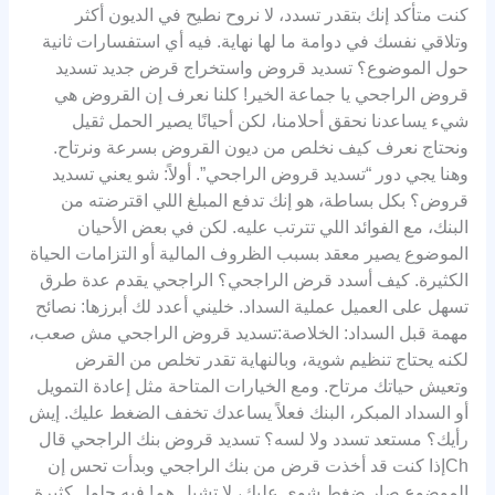
كنت متأكد إنك بتقدر تسدد، لا نروح نطيح في الديون أكثر
وتلاقي نفسك في دوامة ما لها نهاية. فيه أي استفسارات ثانية
حول الموضوع؟ تسديد قروض واستخراج قرض جديد تسديد
قروض الراجحي يا جماعة الخير! كلنا نعرف إن القروض هي
شيء يساعدنا نحقق أحلامنا، لكن أحيانًا يصير الحمل ثقيل
ونحتاج نعرف كيف نخلص من ديون القروض بسرعة ونرتاح.
وهنا يجي دور “تسديد قروض الراجحي”. أولاً: شو يعني تسديد
قروض؟ بكل بساطة، هو إنك تدفع المبلغ اللي اقترضته من
البنك، مع الفوائد اللي تترتب عليه. لكن في بعض الأحيان
الموضوع يصير معقد بسبب الظروف المالية أو التزامات الحياة
الكثيرة. كيف أسدد قرض الراجحي؟ الراجحي يقدم عدة طرق
تسهل على العميل عملية السداد. خليني أعدد لك أبرزها: نصائح
مهمة قبل السداد: الخلاصة:تسديد قروض الراجحي مش صعب،
لكنه يحتاج تنظيم شوية، وبالنهاية تقدر تخلص من القرض
وتعيش حياتك مرتاح. ومع الخيارات المتاحة مثل إعادة التمويل
أو السداد المبكر، البنك فعلاً يساعدك تخفف الضغط عليك. إيش
رأيك؟ مستعد تسدد ولا لسه؟ تسديد قروض بنك الراجحي قال
Chإذا كنت قد أخذت قرض من بنك الراجحي وبدأت تحس إن
الموضوع صار ضغط شوي عليك، لا تشيل هم! فيه حلول كثيرة