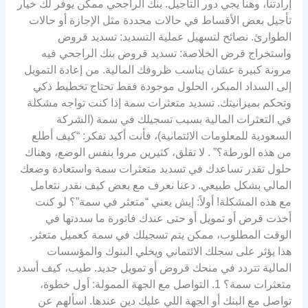
إرادتنا، وهنا يجي دور التأجيل. بنك الراجحي ممكن يوفر لك خيار
تأجيل بعض الأقساط في حالات محددة مثل الإجازة أو حالات
الطوارئ. نصائح لتسهيل عملية التسديد: تسديد قروض
واستخراج قرض الخلاصة: تسديد قروض بنك الراجحي فيه
مرونة كبيرة عشان يناسب ظروفك المالية. من إعادة التمويل
إلى السداد المبكر، الحلول موجودة فقط تحتاج تخطيط ذكي
وتحكم بميزانيتك. تسديد متعثرات سمة إذا كنت تواجه مشكلة
في التعثرات المالية بسبب تسجيلك في سمة (الشركة
السعودية للمعلومات الائتمانية)، فأنت أكيد تفكر: “كيف أطلع
من هذه الورطة؟” . لا تقلق، كثيرين مروا بنفس الوضع، وهناك
حلول تقدر تساعدك في تسديد متعثرات سمة واستعادة وضعك
المالي بشكل طبيعي. دعنا نعرف مع بعض كيف نقدر نتعامل
مع هذه المشكلة! أولاً: إيش يعني “متعثر في سمة”؟ لو كنت
أخذت قرض أو تمويل أو حتى عندك فاتورة ما سددتها في
الوقت المطلوب، ممكن يتم تسجيلك في سمة كعميل متعثر.
هذا يؤثر على سجلك الائتماني ويخلي البنوك والمؤسسات
المالية تتردد في منحك قروض أو تمويل جديد. طيب، كيف أسدد
متعثرات سمة؟ 1. التواصل مع الجهة الممولة: أول خطوة،
تواصل مع البنك أو الجهة اللي عليك دين عندها. اسألهم عن