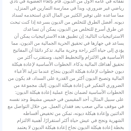
نفقاته في عامه الأول من الديون. قام بإلغاء العضوية في نادي
رياضي غير ضروري، وبدأ في ممارسة التمارين في المنزل،
مما ساعده على توفير الكثير من المال الذي استخدمه لسداد
ديونه. أفضل الطرق للتخلص من الديون بسرعة إذا كنت تبحث
عن طرق أسرع للتخلص من الديون، يمكن أن تساعدك
الاستراتيجيات التالية: إن تطبيق هذه الاستراتيجيات يمكن أن
يساعد في جهازها في تحقيق الحرية الجمالية من الديون، مما
يؤدي إلى حياة أكثر راحة وحرية مالية. تذكر دائمًا أن المفاتيح
الأساسية هي الالتزام والتخطيط الجيد، وستقترب أكثر من
تحقيق أهدافك المالية بذكاء. الخطوات الأساسية لإعادة هيكلة
ديون خطوات لإعادة هيكلة الديون بنجاح عندما تتزايد الأعباء
المالية وتصبح الديون أكثر من القدرة على السداد، قد يكون من
الضروري التفكير في إعادة هيكلة الديون. إليك مجموعة من
الخطوات الأساسية لضمان نجاح عملية إعادة هيكلة الديون:
على سبيل المثال، أحد المقيمين في خميس مشيط وجد نفسه
في موقف مالي صعب بعد فقدان العمل. من خلال التواصل مع
الدائنين وإعادة هيكلة ديونه، تمكن من تخفيض أقساطه
الشهرية ونجح في عيش حياة أكثر استقرارًا. أهمية الالتزام
بخطة إعادة هيكلة الديون نجاح إعادة هيكلة الديون لا يعتمد