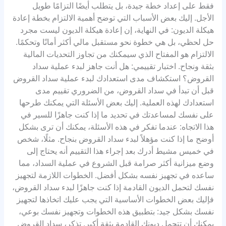
فقط على إعداد خطة جيدة، بل يتطلب أيضًا التزامًا طويل
الأجل. إليك بعض الأسباب التي توضح أهمية الالتزام بخطة إعادة
هيكلة الديون: في النهاية، إن إعادة هيكلة الديون ليست مجرد
حل لحظي، بل هي خطوة نحو مستقبل مالي أكثر أمانًا وتحكمًا.
الالتزام هو المفتاح الذي سيمكنك من تجاوز التحديات المالية
بثقة ونجاح. اختبار تقييمي: هل أنت جاهز لبدء عملية سداد
القروض؟ استكشاف مدى استعدادك لبدء عملية سداد القروض
قبل أن تبدأ في سداد القروض، من الضروري تقييم مدى
استعدادك لهذه العملية. إليك بعض الأسئلة التي يمكنك طرحها
على نفسك لمساعدتك في تحديد ما إذا كنت جاهزًا للسير في
هذا الاتجاه: عندما تفكر في هذه الأسئلة، يمكنك أن ترى بشكل
أوضح ما إذا كنت مؤهلاً لبدء سداد القروض بنجاح. مثلًا، شخص
في خميس مشيط أدرك بعد إجراء هذا التقييم أنه يحتاج إلى
وضع ميزانية أكثر صرامة قبل الشروع في عملية السداد، مما
ساعده في تجهيز نفسه بشكل أفضل. الخطوات اللازمة لتجهيز
نفسك لتحمل الديون القادمة إذا كنت جاهزًا لبدء سداد القروض،
فإليك بعض الخطوات الأساسية التي يجب عليك اتخاذها لتجهيز
نفسك بشكل جيد: بتطبيق هذه الخطوات وتجهيز نفسك بوعي،
يمكنك أن تتحمل ديونك القادمة بثقة أكبر. تذكر، سداد القروض