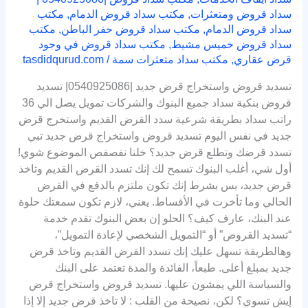
سداد قروض ومتعثرات
,
مكتب سداد قروض الدمام
,
مكتب
سداد قروض الدمام
,
مكتب سداد قروض حفر الباطن
,
مكتب
سداد قروض خميس مشيط
,
مكتب سداد قروض في وجود
قرض عقاري
,
مكتب سداد متعثرات سمة
/
tasdidqurud.com
تسديد قروض واستخراج قرض جديد |0540925086| تسديد
قروض بنكية سداد جميع البنوك والشركات تمويل يصل الي 36
راتب سداد بطريقة شرعية سدد القرض القديم واستخرج قرض
جديد في نفس اليوم تسديد قروض واستخراج قرض جديد تبي
تسدد قرضك وتطلع قرض جديد؟ خلنا نفصفص الموضوع شوي!
أول شي، أغلب البنوك تسمح لك إنك تسدد القرض القديم وتاخذ
قرض جديد، بس بشرط إنك تكون ملتزم بالدفع في القرض
الحالي وما تأخرت في الأقساط. يعني، لازم تكون سمعتك حلوة
عند البنك، عارف كيف؟ الحلو إن بعض البنوك تقدم خدمة
“تسديد القروض” أو “التمويل الشخصي لإعادة التمويل”،
وهالطريقة تسهل عليك إنك تسدد القرض القديم وتاخذ قرض
جديد بمبلغ أعلى. طبعاً، الفائدة والمدة تعتمد على البنك
والسياسة اللي يمشون عليها. تسديد قروض واستخراج قرض
إيش تسوي؟ لكن، نصيحة من القلب : لا تاخذ قرض جديد إلا إذا