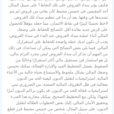
فكيف يؤثر سداد القروض على تلك النقاط؟ على سبيل المثال،
أحد المقيمين في خميس مشيط كان يعاني من قروض لم يتم
تسديدها في وقتها. بعد أن بدأ في تنظيم سداد تلك القروض،
لاحظ تحسنًا كبيرًا في نقاط الائتمان، مما جعله مؤهلاً للحصول
على قرض جديد بفائدة أقل. النصائح للحفاظ على وضعك
المالي أثناء عملية سداد القروض عند البدء في سداد القروض،
يجب أن تكون لديك خطة واضحة للحفاظ على استقرارك
المالي. فيما يلي بعض النصائح التي يمكن أن تساعدك في ذلك:
من المهم أن تتذكر أن سداد القروض ليس مجرد التزام مالي،
بل هو استثمار في مستقبل مالي أكثر استقرارًا وخاليًا من
الضغوط. بفضل التخطيط الجيد والإدارة الفعالة، يمكنك تحسين
وضعك المالي بشكل ملحوظ والاستمتاع بحياة خالية من الأعباء
المالية. استراتيجيات لتقليل الديون كيفية الحد من الديون
بفعالية في ظل الظروف المالية الصعبة، من الضروري تبني
استراتيجيات فعالة للحد من الديون. قد يكون تراكم الديون أمرًا
مُجهدًا، ولكن مع التخطيط الصحيح، يمكنك محاربة هذا العبء
وتحقيق الأمان المالي. إليك بعض الخطوات الفعّالة لتقليل
الديون: على سبيل المثال، شخص من خميس مشيط قرر قطع