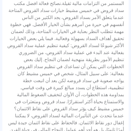
المستمر من التزامات مالية ثقيلة.نصائح فعالة افضل مكتب
سداد قروض في خميس مشيط خيارات سداد القروض المتاحة
عندما يتعلق الأمر بسداد القروض، يجد الكثير من الناس
أنفسهم في حيرة من أمرهم بشأن الخيار الأفضل. فهي خطوة
مهمة تتطلب النظر بعناية في الخيارات المتاحة، وذلك لضمان
تحقيق أهداف السداد بسهولة وفعالية. فيما يلي بعض الخيارات
الأكثر شيوعًا لسداد القروض: كيفية تنظيم عملية سداد القروض
بفعالية عند البدء في عملية سداد القروض، من الضروري
تنظيم الأمور بطريقة منهجية لضمان النجاح. إليك بعض
الخطوات التي يمكن أن تساعدك في تنظيم سداد القروض
بفعالية: على سبيل المثال، شخص في خميس مشيط كان
يواجه صعوبة في سداد قروضه لكن بعد أن اتبعت خطة
تنظيمية، استطاع أن يسدد مبالغ كبيرة في وقت قياسي.
بمداومة هذه الخطوات، آن الأوان لتخفيف الضغوط المالية
والاستمتاع بحياة أكثر استقرارًا. سداد قروض ومتعثرات في
خميس مشيط كيف يؤثر سداد القروض على نقاط الائتمان؟
عندما نتحدث عن التأثيرات المالية لسداد القروض، لا يمكننا
إغفال دور نقاط الائتمان. فالحفاظ على نقاط ائتمان جيدة ليس
أمرًا ثانويًا، بل هو أحد أهم عوامل النجاح المالي في حياة الفرد.