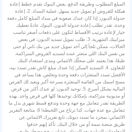
المبلغ المطلوب وطريقة الدفع. بعض البنوك تقدم خطط إعادة
هيكلة للقروض أو تمويل جديد يسهل عملية السداد. 2. إعادة
جدولة الديون: إذا كان عندك صعوبة في سداد المبلغ كامل دفعة
وحدة، تقدر تطلب إعادة جدولة الديون. البنوك عادةً تعطيك
خيار لإعادة ترتيب الأقساط لتكون على دفعات أصغر تناسب
ميزانيتك الشهرية. 3. طلب تمويل تسديد الديون: في بعض
الحالات، ممكن تلجأ إلى أخذ تمويل جديد من بنك ثاني أو حتى
من نفس البنك اللي متعثر عنده لتسديد القروض المتراكمة.
طبعًا، هذا يعتمد على سجلّك الائتماني ومدى استعداد البنك
للتعاون. 4. التسديد المبكر: إذا عندك مبلغ كاش تقدر تسدد بيه،
الأفضل تسدد المتعثرات دفعة وحدة وتخلص. هذا يساعد في
مسح اسمك من القائمة المتعثرة بسرعة أكبر ويعيد لك الفرص
المالية بشكل أسرع. 5. توحيد الديون: لو عندك أكثر من قرض
أو مديونية متراكمة، بإمكانك توحيدها كلها في قرض واحد. بهذه
الطريقة تقدر تتعامل مع جهة وحدة وتدفع قسط شهري بدل ما
تتعامل مع عدة جهات. كذا ترتاح من اللخبطة! 6. متابعة التقرير
الائتماني: بمجرد ما تسدد ديونك، تابع تقريرك الائتماني عن
طريق منصة سمة أو من خلال البنك. تأكد إنهم حذفوا
المعلومات السلبية بعد السداد، عشان يرجع وضعك طبيعي