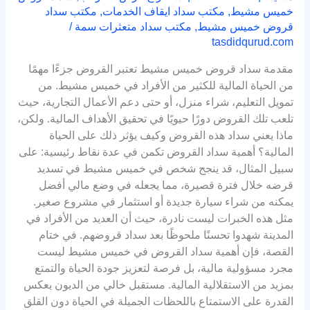
خميس مشيط
,
مكتب سداد ايقاف الخدمات
,
مكتب سداد
قروض خميس مشيط
,
مكتب سداد متعثرات سمة
/
tasdidqurud.com
مقدمة سداد قروض خميس مشيط تعتبر القروض جزءًا مهمًا
من الحياة المالية للكثير من الأفراد في خميس مشيط. من
تمويل التعليم، شراء منزل، أو حتى دعم الأعمال التجارية، حيث
تلعب تلك القروض دورًا حيويًا في تحقيق الأهداف المالية. ولكن،
ماذا يعني سداد هذه القروض وكيف يؤثر ذلك على الحياة
المالية؟ أهمية سداد القروض تكمن في عدة نقاط رئيسية: على
سبيل المثال، قد ينجح شخص في خميس مشيط في تسديد
قرضه خلال فترة قصيرة، مما يجعله في وضع مالي أفضل
يمكنه من شراء سيارة جديدة أو استثمار في مشروع صغير.
مثل هذه الخبرات ليست نادرة، حيث أن العديد من الأفراد في
المدينة شهدوا تحسنًا ملحوظًا بعد سداد قروضهم. في ختام
القصة، فإن أهمية سداد القروض في خميس مشيط ليست
مجرد مسؤولية مالية، بل فرصة لتعزيز جودة الحياة والتمتع
بمزيد من الاستقلالية المالية. مستقبل خالي من الديون يعكس
القدرة على الاستمتاع باللحظات الجميلة في الحياة دون القلق